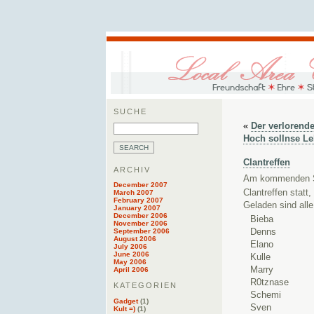
SUCHE
«
Der verlorend
Hoch sollnse L
Clantreffen
ARCHIV
Am kommenden 
December 2007
Clantreffen stat
March 2007
February 2007
Geladen sind all
January 2007
December 2006
Bieba
November 2006
September 2006
Denns
August 2006
Elano
July 2006
June 2006
Kulle
May 2006
Marry
April 2006
R0tznase
KATEGORIEN
Schemi
Gadget
(1)
Sven
Kult =)
(1)