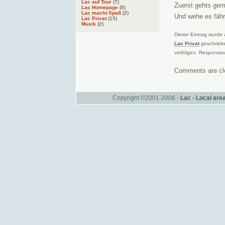
Lac auf Tour
(7)
Zuerst gehts gem
Lac Homepage
(8)
Lac macht Spaß
(2)
Und wehe es fähr
Lac Privat
(15)
Musik
(2)
Dieser Eintrag wurde
Lac Privat
geschriebe
verfolgen. Responses 
Comments are cl
Copyright ©2001-2006 -
Lac - Local ar