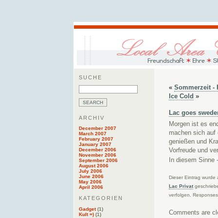
SUCHE
«
Sommerzeit - 
Ice Cold
»
Lac goes swede
ARCHIV
Morgen ist es end
December 2007
machen sich auf
March 2007
February 2007
genießen und Kraf
January 2007
December 2006
Vorfreude und ve
November 2006
In diesem Sinne -
September 2006
August 2006
July 2006
June 2006
Dieser Eintrag wurde
May 2006
Lac Privat
geschriebe
April 2006
verfolgen. Responses 
KATEGORIEN
Gadget
(1)
Comments are cl
Kult =)
(1)