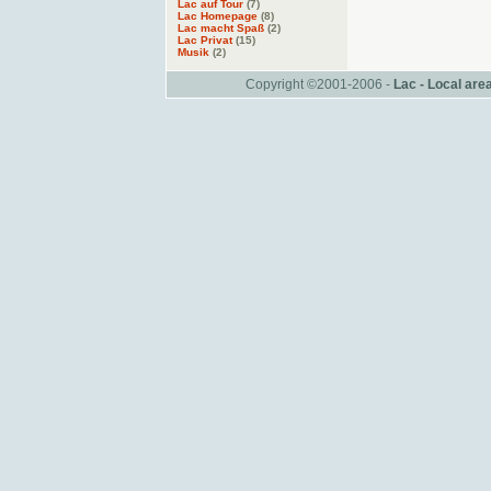
Lac auf Tour
(7)
Lac Homepage
(8)
Lac macht Spaß
(2)
Lac Privat
(15)
Musik
(2)
Copyright ©2001-2006 -
Lac - Local ar